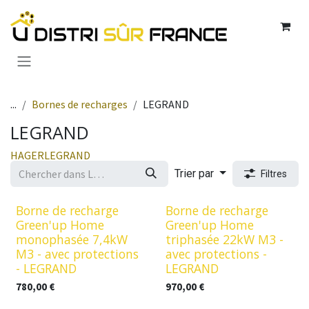
Se rendre au contenu
...
Bornes de recharges
LEGRAND
LEGRAND
HAGER
LEGRAND
Trier par
Filtres
Borne de recharge
Borne de recharge
Green'up Home
Green'up Home
monophasée 7,4kW
triphasée 22kW M3 -
M3 - avec protections
avec protections -
- LEGRAND
LEGRAND
780,00
€
970,00
€