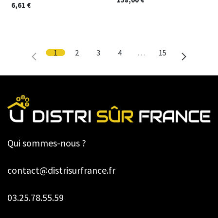
6,61
€
1
2
3
4
…
15
Qui sommes-nous ?
contact@distrisurfrance.fr
03.25.78.55.59