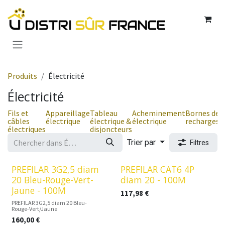
Se rendre au contenu
Produits
Électricité
Électricité
Fils et
Appareillage
Tableau
Acheminement
Bornes de
P
câbles
électrique
électrique &
électrique
recharges
p
électriques
disjoncteurs
Trier par
Filtres
PREFILAR 3G2,5 diam
PREFILAR CAT6 4P
20 Bleu-Rouge-Vert-
diam 20 - 100M
Jaune - 100M
117,98
€
PREFILAR 3G2,5 diam 20 Bleu-
Rouge-Vert/Jaune
160,00
€