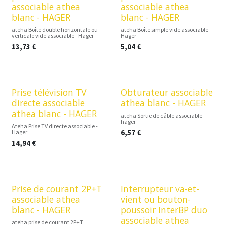
associable athea
associable athea
blanc - HAGER
blanc - HAGER
ateha Boîte double horizontale ou
ateha Boîte simple vide associable -
verticale vide associable - Hager
Hager
13,73
€
5,04
€
Prise télévision TV
Obturateur associable
directe associable
athea blanc - HAGER
athea blanc - HAGER
ateha Sortie de câble associable -
hager
Ateha Prise TV directe associable -
6,57
€
Hager
14,94
€
Prise de courant 2P+T
Interrupteur va-et-
associable athea
vient ou bouton-
blanc - HAGER
poussoir InterBP duo
associable athea
ateha prise de courant 2P+T