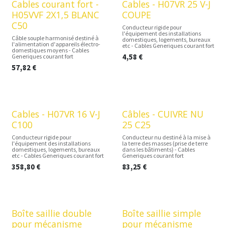
Cables courant fort -
Cables - H07VR 25 V-J
H05VVF 2X1,5 BLANC
COUPE
C50
Conducteur rigide pour
l'équipement des installations
Câble souple harmonisé destiné à
domestiques, logements, bureaux
l'alimentation d'appareils électro-
etc - Cables Generiques courant fort
domestiques moyens - Cables
4,58
€
Generiques courant fort
57,82
€
Cables - H07VR 16 V-J
Câbles - CUIVRE NU
C100
25 C25
Conducteur rigide pour
Conducteur nu destiné à la mise à
l'équipement des installations
la terre des masses (prise de terre
domestiques, logements, bureaux
dans les bâtiments) - Cables
etc - Cables Generiques courant fort
Generiques courant fort
358,80
€
83,25
€
Boîte saillie double
Boîte saillie simple
pour mécanisme
pour mécanisme