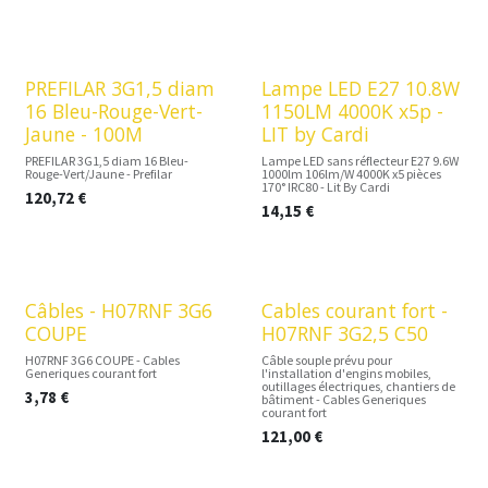
PREFILAR 3G1,5 diam
Lampe LED E27 10.8W
16 Bleu-Rouge-Vert-
1150LM 4000K x5p -
Jaune - 100M
LIT by Cardi
PREFILAR 3G1,5 diam 16 Bleu-
Lampe LED sans réflecteur E27 9.6W
Rouge-Vert/Jaune - Prefilar
1000lm 106lm/W 4000K x5 pièces
170° IRC80 - Lit By Cardi
120,72
€
14,15
€
Câbles - H07RNF 3G6
Cables courant fort -
COUPE
H07RNF 3G2,5 C50
H07RNF 3G6 COUPE - Cables
Câble souple prévu pour
Generiques courant fort
l'installation d'engins mobiles,
outillages électriques, chantiers de
3,78
€
bâtiment - Cables Generiques
courant fort
121,00
€