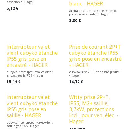
associable - Hager
blanc - HAGER
5,12
€
ateha interrupteur va-et-vient ou
poussoir associable - Hager
8,90
€
Interrupteur va et
Prise de courant 2P+T
vient cubyko étanche
cubyko étanche IP55
IP55 gris pose en
grise pose en encastré
encastré - HAGER
- HAGER
cubyko interrupteur va-et-vient
cubyko Prise 2P+T encastré gris IP55
encastré gris IP55 - Hager
- Hager
15,19
€
14,72
€
Interrupteur va et
Witty prise 2P+T,
vient cubyko étanche
IP55, M2+ saillie,
IP55 gris pose en
3,7kW, protections
saillie - HAGER
incl., pour véh. élec. -
Hager
cubyko interrupteur va-et-vient
saillie gris IP55 - Hager
158,00
€