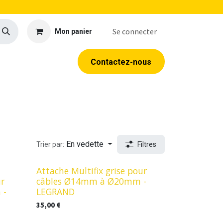
Se connecter
Mon panier
llerie
EPI
Outillage
Formations
Contacte​​​​z​​​​​​​​-​​nous
En vedette
Trier par:
Filtres
Attache Multifix grise pour
ur
câbles Ø14mm à Ø20mm -
 -
LEGRAND
35,00
€