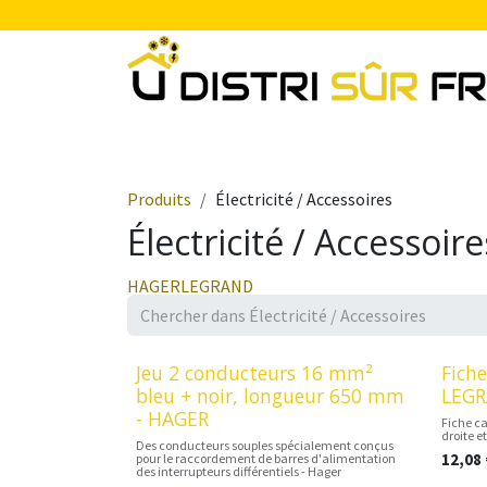
Se rendre au contenu
Chauffage
Plomberie Sanitaire
Electr
Produits
Électricité / Accessoires
Électricité / Accessoire
HAGER
LEGRAND
Jeu 2 conducteurs 16 mm²
Fich
bleu + noir, longueur 650 mm
LEG
- HAGER
Fiche ca
droite e
Des conducteurs souples spécialement conçus
12,08
pour le raccordement de barres d'alimentation
des interrupteurs différentiels - Hager