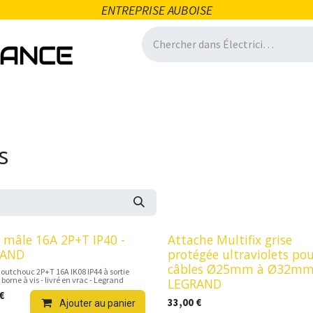
ENTREPRISE AUBOISE
icité
Domotique
Salle de bain
Ventilation
Quincai
s
e mâle 16A 2P+T IP40 -
Attache Multifix grise
RAND
protégée ultraviolets po
câbles Ø25mm à Ø32mm
outchouc 2P+T 16A IK08 IP44 à sortie
t borne à vis - livré en vrac - Legrand
LEGRAND
€
33,00
€
Ajouter au panier