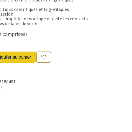
tions calorifiques et frigorifiques
sation
ue simplifie le montage et évite les contacts
res de laine de verre
s comprises)
jouter au panier
B188401
)