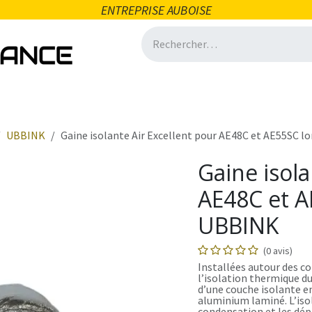
ENTREPRISE AUBOISE
icité
Domotique
Salle de bain
Ventilation
Quincai
UBBINK
Gaine isolante Air Excellent pour AE48C et AE55SC 
Gaine isola
AE48C et A
UBBINK
(0 avis)
Installées autour des co
l’isolation thermique du
d’une couche isolante en
aluminium laminé. L’is
condensation et les dépe