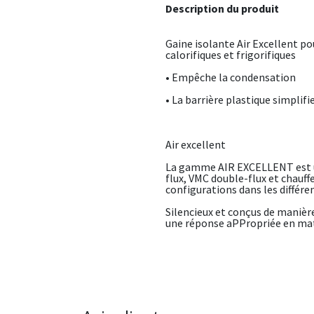
Description du produit
Gaine isolante Air Excellent 
calorifiques et frigorifiques
• Empêche la condensation
• La barrière plastique simplifi
Air excellent
La gamme AIR EXCELLENT est un
flux, VMC double-flux et chauf
configurations dans les différe
Silencieux et conçus de manièr
une réponse aPPropriée en mati