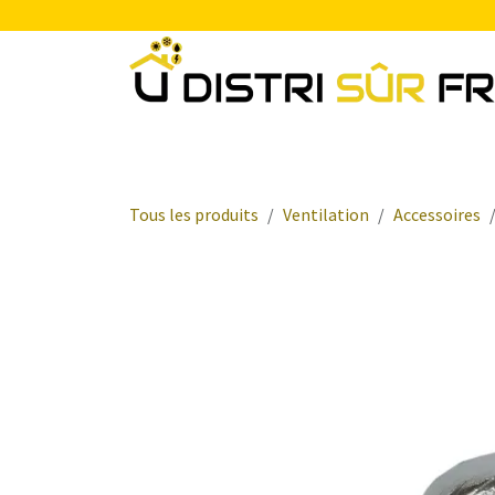
Se rendre au contenu
Chauffage
Plomberie Sanitaire
Electr
Tous les produits
Ventilation
Accessoires