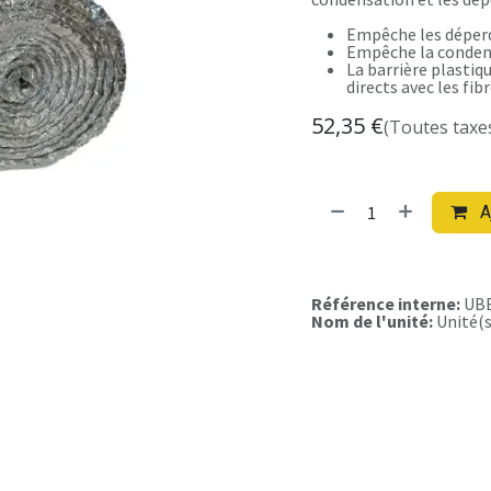
Empêche les déperdi
Empêche la conden
La barrière plastiq
directs avec les fib
52,35
€
(Toutes taxe
A
Référence interne:
UB
Nom de l'unité:
Unité(s