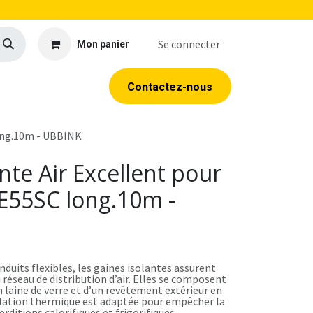
Se connecter
Mon panier
llerie
EPI
Outillage
Formations
Contacte​​​​z​​​​​​​​-​​nous
long.10m - UBBINK
nte Air Excellent pour
E55SC long.10m -
nduits flexibles, les gaines isolantes assurent
 réseau de distribution d’air. Elles se composent
 laine de verre et d’un revêtement extérieur en
olation thermique est adaptée pour empêcher la
rditions calorifiques et frigorifiques.