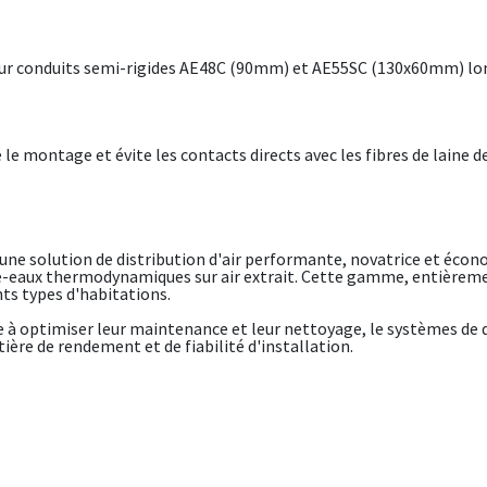
pour conduits semi-rigides AE48C (90mm) et AE55SC (130x60mm) lo
e le montage et évite les contacts directs avec les fibres de laine d
e solution de distribution d'air performante, novatrice et éco
fe-eaux thermodynamiques sur air extrait. Cette gamme, entièreme
nts types d'habitations.
e à optimiser leur maintenance et leur nettoyage, le systèmes de
ère de rendement et de fiabilité d'installation.