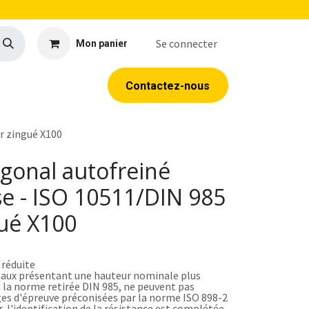
Se connecter
Mon panier
llerie
EPI
Outillage
Formations
Contacte​​​​z​​​​​​​​-​​nous
r zingué X100
gonal autofreiné
e - ISO 10511/DIN 985
gué X100
 réduite
aux présentant une hauteur nominale plus
 la norme retirée DIN 985, ne peuvent pas
ges d'épreuve préconisées par la norme ISO 898-2
r, l'identification de la résistance est complétée