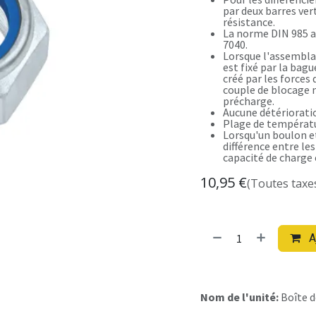
par deux barres ver
résistance.
La norme DIN 985 a
7040.
Lorsque l'assemblag
est fixé par la bag
créé par les forces 
couple de blocage n
précharge.
Aucune détérioratio
Plage de températu
Lorsqu'un boulon et
différence entre les
capacité de charge 
10,95
€
(Toutes taxe
A
Nom de l'unité:
Boîte d