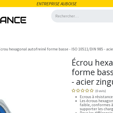
ENTREPRISE AUBOISE
icité
Domotique
Salle de bain
Ventilation
Quincai
crou hexagonal autofreiné forme basse - ISO 10511/DIN 985 - acie
Écrou hexa
forme bass
- acier zin
(0 avis)
Ecrous à résistance
Les écrous hexagon
faible, conformes à
supporter les char
Pour les différencie