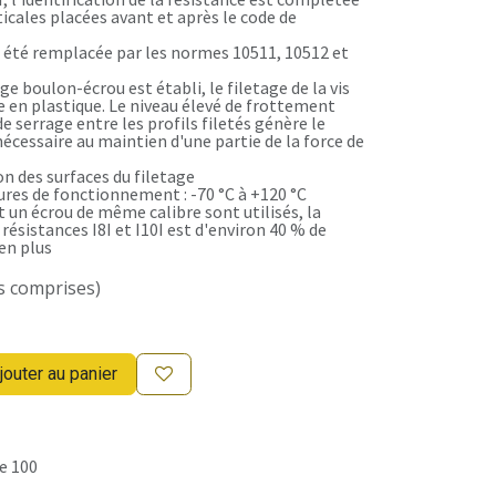
ticales placées avant et après le code de
 été remplacée par les normes 10511, 10512 et
e boulon-écrou est établi, le filetage de la vis
ue en plastique. Le niveau élevé de frottement
de serrage entre les profils filetés génère le
écessaire au maintien d'une partie de la force de
n des surfaces du filetage
res de fonctionnement : -70 °C à +120 °C
 un écrou de même calibre sont utilisés, la
 résistances I8I et I10I est d'environ 40 % de
en plus
s comprises)
jouter au panier
e 100