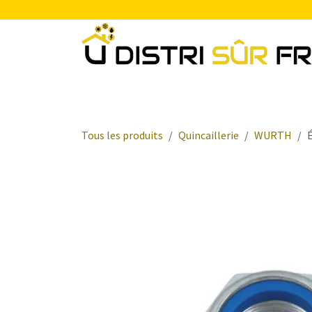
Se rendre au contenu
Chauffage
Plomberie Sanitaire
Electr
Tous les produits
Quincaillerie
WURTH
É