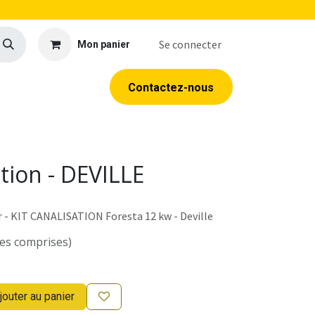
Se connecter
Mon panier
llerie
EPI
Outillage
Formations
Contacte​​​​z​​​​​​​​-​​nous
ation - DEVILLE
r - KIT CANALISATION Foresta 12 kw - Deville
es comprises)
jouter au panier