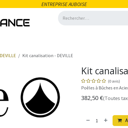
ENTREPRISE AUBOISE
icité
Domotique
Salle de bain
Ventilation
Quincai
DEVILLE
Kit canalisation - DEVILLE
Kit canalis
(0 avis)
Poêles à Bûches en Acie
382,50
€
(Toutes tax
A