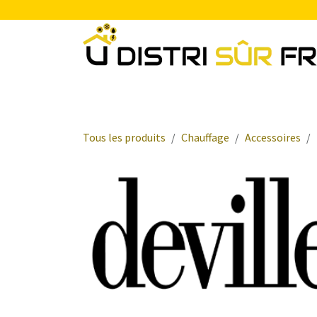
Se rendre au contenu
Chauffage
Plomberie Sanitaire
Electr
Tous les produits
Chauffage
Accessoires