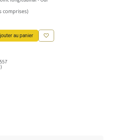
s comprises)
jouter au panier
557
)