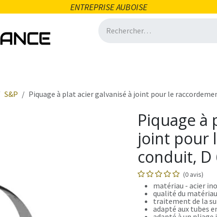
ENTREPRISE AUBOISE
icité
Domotique
Salle de bain
Ventilation
Quincai
S&P
Piquage à plat acier galvanisé à joint pour le raccordem
Piquage à p
joint pour
conduit, D
(0 avis)
matériau - acier in
qualité du matériau
traitement de la su
adapté aux tubes en
adapté à un pliage 