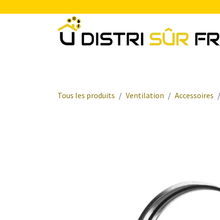
Se rendre au contenu
Chauffage
Plomberie Sanitaire
Electr
Tous les produits
Ventilation
Accessoires