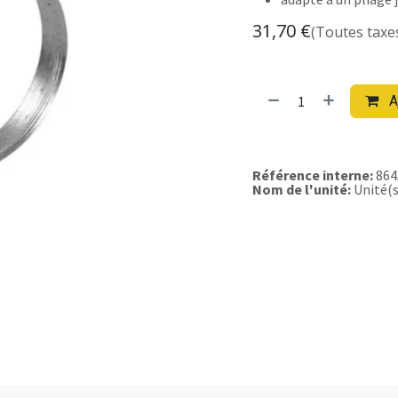
31,70
€
(Toutes taxe
A
Référence interne:
864
Nom de l'unité:
Unité(s