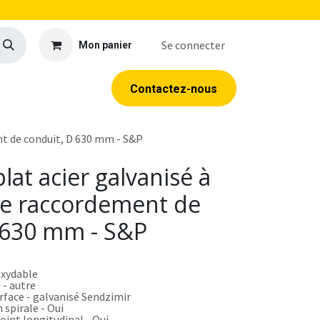
Se connecter
Mon panier
llerie
EPI
Outillage
Formations
Contacte​​​​z​​​​​​​​-​​nous
ent de conduit, D 630 mm - S&P
lat acier galvanisé à
 le raccordement de
 630 mm - S&P
oxydable
 - autre
rface - galvanisé Sendzimir
 spirale - Oui
joint longitudinal - Oui