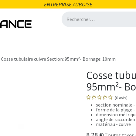
ENTREPRISE AUBOISE
icité
Domotique
Salle de bain
Ventilation
Quincai
Cosse tubulaire cuivre Section: 95mm²- Bornage: 10mm
Cosse tubul
95mm²- Bo
(0 avis)
section nominale 
forme de la plage 
dimension métrique
angle de raccordem
matériau - cuivre
8,28
€
(Toutes taxes