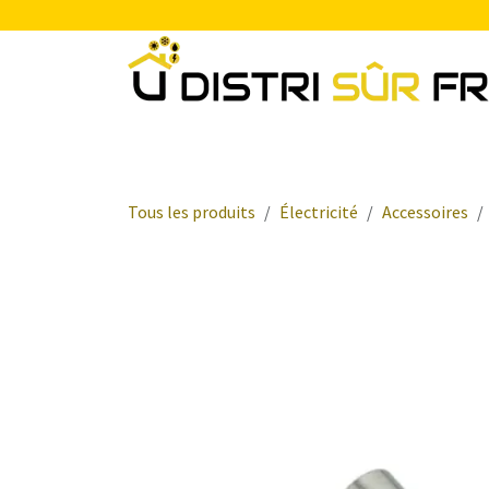
Se rendre au contenu
Chauffage
Plomberie Sanitaire
Electr
Tous les produits
Électricité
Accessoires