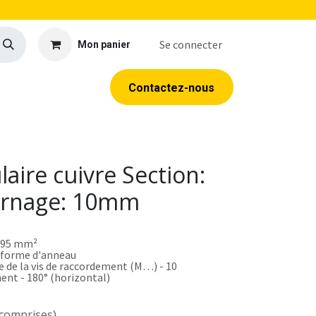
Se connecter
Mon panier
llerie
EPI
Outillage
Formations
Contacte​​​​z​​​​​​​​-​​nous
aire cuivre Section:
rnage: 10mm
- 95 mm²
- forme d'anneau
 de la vis de raccordement (M…) - 10
ent - 180° (horizontal)
 comprises)