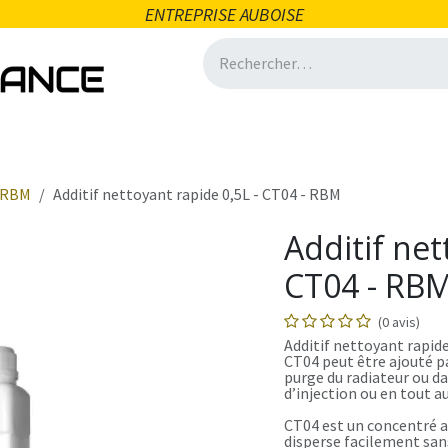
ENTREPRISE AUBOISE
icité
Domotique
Salle de bain
Ventilation
Quincai
RBM
Additif nettoyant rapide 0,5L - CT04 - RBM
Additif net
CT04 - RB
(0 avis)
Additif nettoyant rapid
CT04 peut être ajouté pa
purge du radiateur ou da
d’injection ou en tout au
CT04 est un concentré av
disperse facilement sans