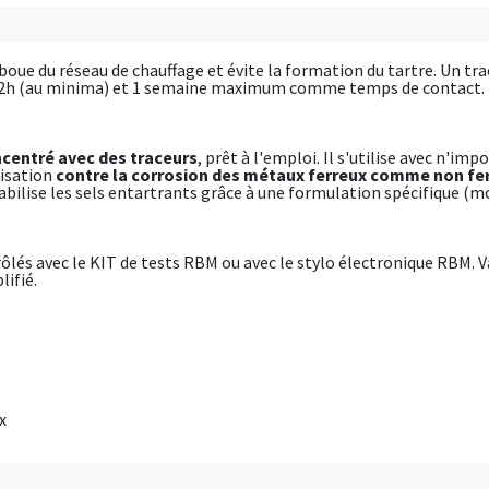
ue du réseau de chauffage et évite la formation du tartre. Un tra
2h (au minima) et 1 semaine maximum comme temps de contact.
centré avec des traceurs
, prêt à l'emploi. Il s'utilise avec n'im
tisation
contre la corrosion des métaux ferreux comme non fe
abilise les sels entartrants grâce à une formulation spécifique (m
lés avec le KIT de tests RBM ou avec le stylo électronique RBM. V
lifié.
x