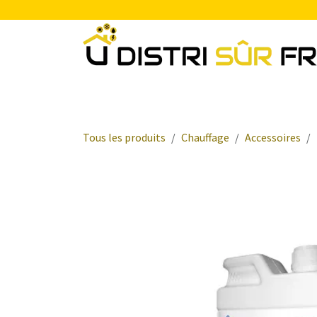
Se rendre au contenu
Chauffage
Plomberie Sanitaire
Electr
Tous les produits
Chauffage
Accessoires