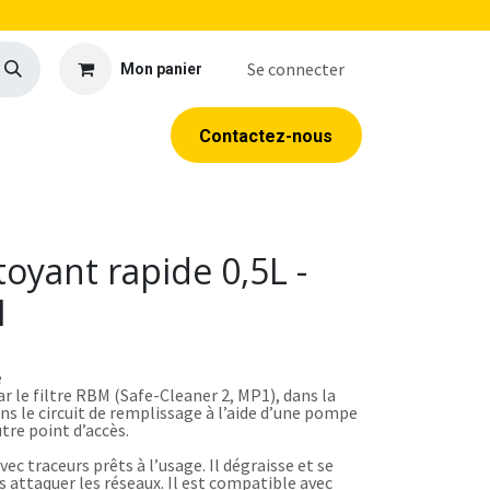
Se connecter
Mon panier
llerie
EPI
Outillage
Formations
Contacte​​​​z​​​​​​​​-​​nous
toyant rapide 0,5L -
M
e
r le filtre RBM (Safe-Cleaner 2, MP1), dans la
ns le circuit de remplissage à l’aide d’une pompe
tre point d’accès.
ec traceurs prêts à l’usage. Il dégraisse et se
 attaquer les réseaux. Il est compatible avec