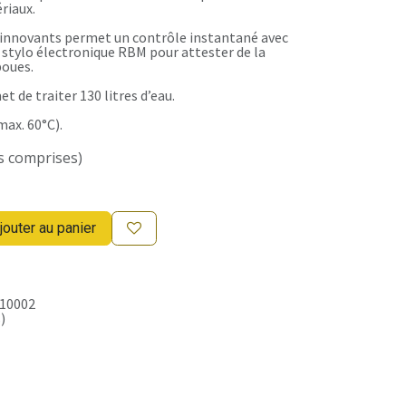
riaux.
 innovants permet un contrôle instantané avec
 stylo électronique RBM pour attester de la
boues.
et de traiter 130 litres d’eau.
max. 60°C).
s comprises)
jouter au panier
10002
)