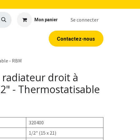
Se connecter
Mon panier
llerie
EPI
Outillage
Formations
Contacte​​​​z​​​​​​​​-​​nous
sable - RBM
radiateur droit à
1/2" - Thermostatisable
320400
1/2" (15 x 21)