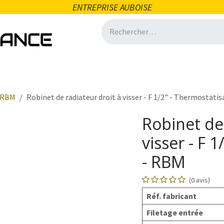
ENTREPRISE AUBOISE
icité
Domotique
Salle de bain
Ventilation
Quincai
RBM
Robinet de radiateur droit à visser - F 1/2" - Thermostati
Robinet de 
visser - F 
- RBM
(0 avis)
Réf. fabricant
Filetage entrée