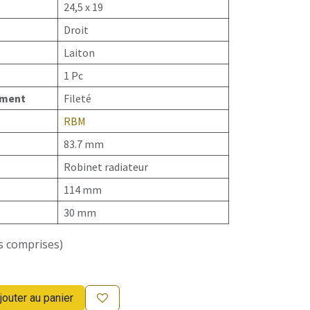
24,5 x 19
Droit
Laiton
1 Pc
ement
Fileté
RBM
83.7 mm
Robinet radiateur
114 mm
30 mm
s comprises)
jouter au panier