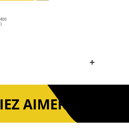
400
)
IEZ AIMER