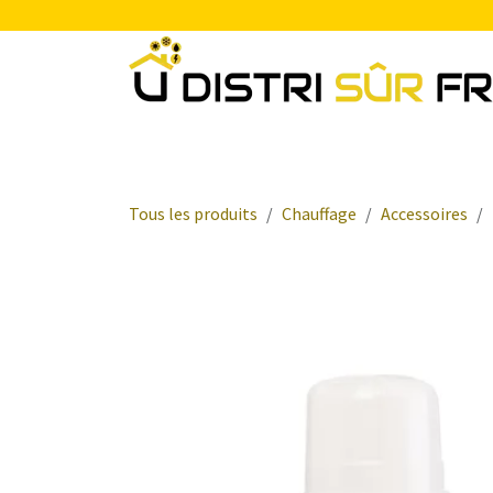
Se rendre au contenu
Chauffage
Plomberie Sanitaire
Electr
Tous les produits
Chauffage
Accessoires