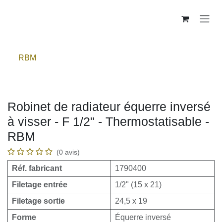
Se rendre au contenu
RBM
Robinet de radiateur équerre inversé
à visser - F 1/2" - Thermostatisable -
RBM
(0 avis)
Réf. fabricant
1790400
Filetage entrée
1/2" (15 x 21)
Filetage sortie
24,5 x 19
Forme
Équerre inversé