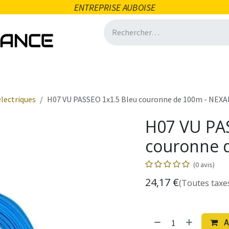
ENTREPRISE AUBOISE
icité
Domotique
Salle de bain
Ventilation
Quincai
électriques
H07 VU PASSEO 1x1.5 Bleu couronne de 100m - NEX
H07 VU PA
couronne 
(0 avis)
24,17
€
(Toutes taxe
A