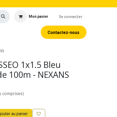
Se connecter
Mon panier
llerie
EPI
Outillage
Formations
Contacte​​​​z​​​​​​​​-​​nous
ANS
SSEO 1x1.5 Bleu
de 100m - NEXANS
s comprises)
jouter au panier