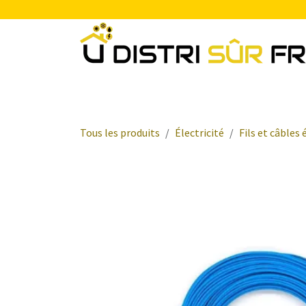
Se rendre au contenu
Chauffage
Plomberie Sanitaire
Electr
Tous les produits
Électricité
Fils et câbles 