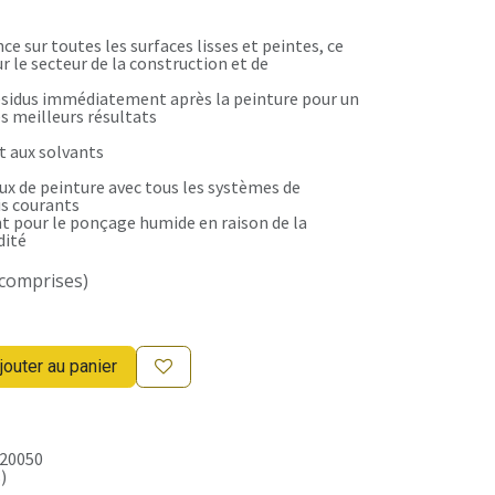
e sur toutes les surfaces lisses et peintes, ce
ur le secteur de la construction et de
ésidus immédiatement après la peinture pour un
les meilleurs résultats
t aux solvants
aux de peinture avec tous les systèmes de
is courants
 pour le ponçage humide en raison de la
dité
 comprises)
jouter au panier
20050
)