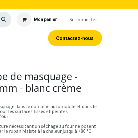
Se connecter
Mon panier
llerie
EPI
Outillage
Formations
Contacte​​​​z​​​​​​​​-​​nous
pe de masquage -
0mm - blanc crème
squage dans le domaine automobile et dans le
our les surfaces lisses et peintes
four
ture nécessitant un séchage au four ne posent
 le ruban résiste à la chaleur jusqu'à +80 °C