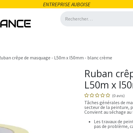
ENTREPRISE AUBOISE
icité
Domotique
Salle de bain
Ventilation
Quincai
Ruban crêpe de masquage - L50m x l50mm - blanc crème
Ruban crê
L50m x l5
(0 avis)
Tâches générales de ma
secteur de la peinture, p
Convient au séchage au 
Les travaux de pein
pas de problème, car