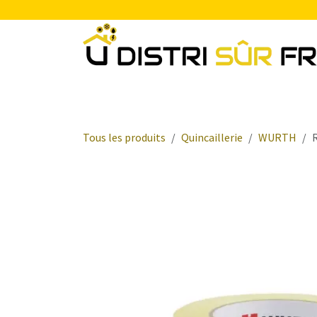
Se rendre au contenu
Chauffage
Plomberie Sanitaire
Electr
Tous les produits
Quincaillerie
WURTH