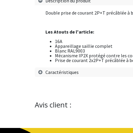
Description du produit
Double prise de courant 2P+T précâblée à 
Les Atouts de l'article:
16A
Appareillage saillie complet
Blanc RAL9003
Mécanisme IP2X protégé contre les cont
Prise de courant 2x2P+T précâblée à b
Caractéristiques
Avis client :