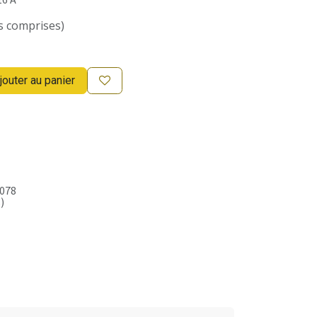
s comprises)
jouter au panier
078
)