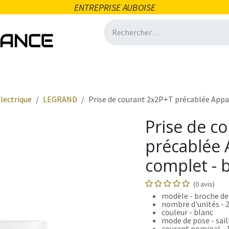
ENTREPRISE AUBOISE
icité
Domotique
Salle de bain
Ventilation
Quincai
lectrique
LEGRAND
Prise de courant 2x2P+T précablée Appar
Prise de c
précablée A
complet - 
(0 avis)
modèle - broche de
nombre d'unités - 
couleur - blanc
mode de pose - sail
courant nominal - 