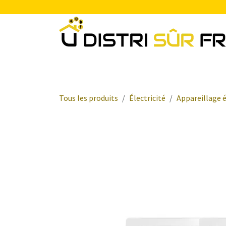
Se rendre au contenu
Chauffage
Plomberie Sanitaire
Electr
Tous les produits
Électricité
Appareillage é