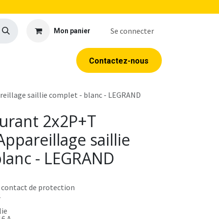
Se connecter
Mon panier
llerie
EPI
Outillage
Formations
Contacte​​​​z​​​​​​​​-​​nous
eillage saillie complet - blanc - LEGRAND
ourant 2x2P+T
ppareillage saillie
blanc - LEGRAND
 contact de protection
2
lie
16 A