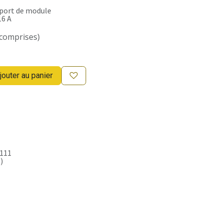
pport de module
16 A
 comprises)
jouter au panier
111
)