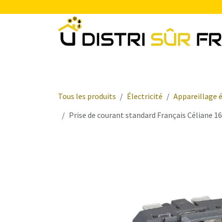
Se rendre au contenu
Chauffage
Plomberie Sanitaire
Electr
Tous les produits
Électricité
Appareillage é
Prise de courant standard Français Céliane