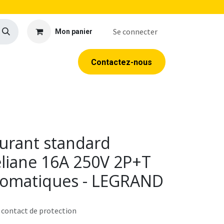
Se connecter
Mon panier
llerie
EPI
Outillage
Formations
Contacte​​​​z​​​​​​​​-​​nous
ourant standard
éliane 16A 250V 2P+T
tomatiques - LEGRAND
 contact de protection
1