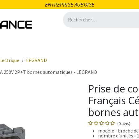
ENTREPRISE AUBOISE
icité
Domotique
Salle de bain
Ventilation
Quincai
lectrique
LEGRAND
 16A 250V 2P+T bornes automatiques - LEGRAND
Prise de c
Français C
bornes au
(0 avis)
modèle - broche de
nombre d'unités - 