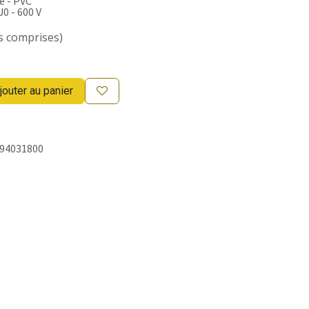
e - PVC
0 - 600 V
s comprises)
jouter au panier
94031800