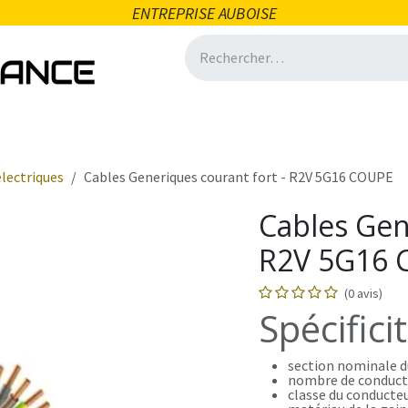
ENTREPRISE AUBOISE
icité
Domotique
Salle de bain
Ventilation
Quincai
électriques
Cables Generiques courant fort - R2V 5G16 COUPE
Cables Gen
R2V 5G16 
(0 avis)
Spécifici
section nominale d
nombre de conducte
classe du conducteu