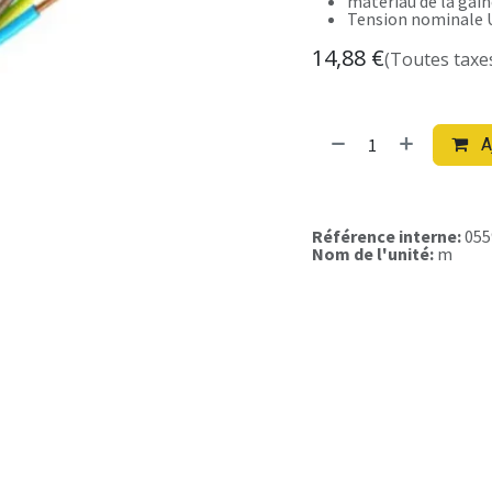
matériau de la gain
Tension nominale U
14,88
€
(Toutes taxe
A
Référence interne:
055
Nom de l'unité:
m