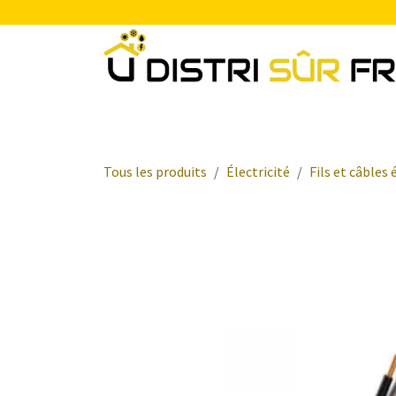
Se rendre au contenu
Chauffage
Plomberie Sanitaire
Electr
Tous les produits
Électricité
Fils et câbles 