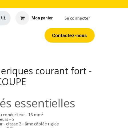
Se connecter
Mon panier
llerie
EPI
Outillage
Formations
Contacte​​​​z​​​​​​​​-​​nous
eriques courant fort -
COUPE
tés essentielles
u conducteur - 16 mm²
urs - 5
r - classe 2 - âme câblée rigide