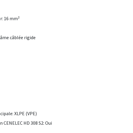
ur: 16 mm²
- âme câblée rigide
ncipale: XLPE (VPE)
n CENELEC HD 308 S2: Oui